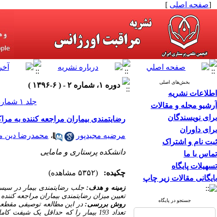
[
صفحه اصلی
]
بخش‌های اصلی
دوره ۱، شماره ۲ - ( ۶-۱۳۹۶ )
اطلاعات نشریه
جلد ۱ شماره ۲ صفحات ۳۷-۲۹
آرشیو مجله و مقالات
برای نویسندگان
رضایتمندی بیماران مراجعه کننده به مرا
برای داوران
مرضیه مجیدپور
،
محمدرضا دین 
ثبت نام و اشتراک
دانشکده پرستاری و مامایی
تماس با ما
تسهیلات پایگاه
چکیده:
(۵۳۵۲ مشاهده)
بایگانی مقالات زیر چاپ
زمینه و هدف:
جلب رضایتمندی بیمار در سیستم
تعیین میزان رضایتمندی بیماران مراجعه کنند
جستجو در پایگاه
روش بررسی:
در این مطالعه توصیفی مقطعی
تعداد 193 بیمار را که حداقل یک شیف