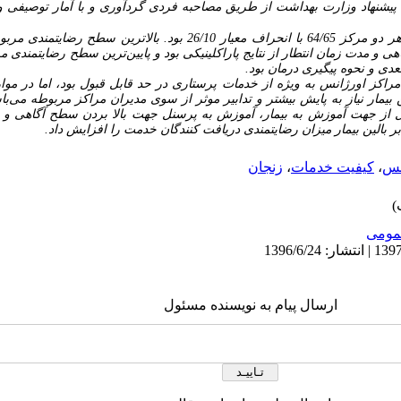
 پیشنهاد وزارت بهداشت از طریق مصاحبه فردی گردآوری و با آمار توصیفی 
میانگین نمره رضایتمندی بیماران در هر دو مرکز 64/65 با انحراف معیار 26/10 ب
و مدت زمان انتطار از نتایج پاراکلینیکی بود و پایین‌ترین سطح رضایتمندی م
دی و نحوه پیگیری درمان بود.
مراکز اورژانس به ویژه از خدمات پرستاری در حد قابل قبول بود، اما در مو
مار نیاز به پایش بیشتر و تدابیر موثر از سوی مدیران مراکز مربوطه می‌باش
 از جهت آموزش به بیمار، آموزش به پرسنل جهت بالا بردن سطح آگاهی و دا
الین بیمار میزان رضایتمندی دریافت کنندگان خدمت را افزایش داد.
نس
،
کیفیت خدمات
،
زنجان
ومى
ارسال پیام به نویسنده مسئول