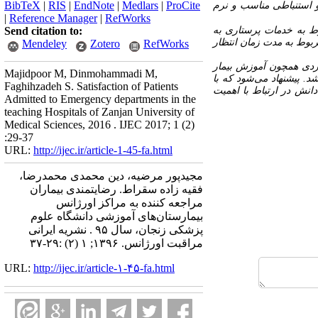
BibTeX
|
RIS
|
EndNote
|
Medlars
|
ProCite
و استنباطی مناسب و نرم
|
Reference Manager
|
RefWorks
ود. بالاترین سطح رضایتمندی مربوط به خدمات پرستاری به
Send citation to:
ربوط به مدت زمان انتظار
Mendeley
Zotero
RefWorks
اردی همچون آموزش بیمار
Majidpoor M, Dinmohammadi M,
د. پیشنهاد می‌شود که با
Faghihzadeh S. Satisfaction of Patients
نش در ارتباط با اهمیت
Admitted to Emergency departments in the
teaching Hospitals of Zanjan University of
Medical Sciences, 2016 . IJEC 2017; 1 (2)
:29-37
URL:
http://ijec.ir/article-1-45-fa.html
مجیدپور مرضیه، دین محمدی محمدرضا،
فقیه زاده سقراط. رضایتمندی بیماران
مراجعه کننده به مراکز اورژانس
بیمارستان‌های آموزشی دانشگاه علوم
پزشکی زنجان، سال ۹۵ . نشریه ایرانی
مراقبت اورژانس. ۱۳۹۶; ۱ (۲) :۲۹-۳۷
URL:
http://ijec.ir/article-۱-۴۵-fa.html