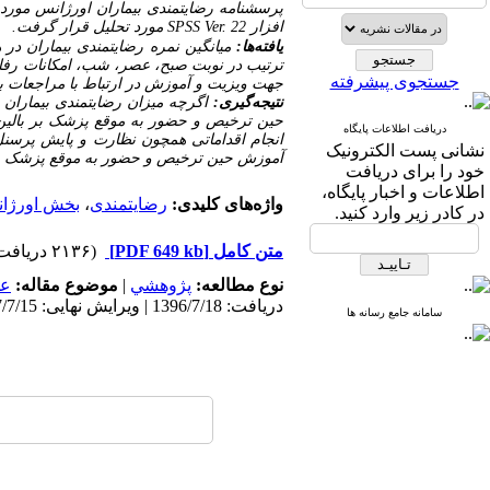
پرسشنامه رضایتمندی بیماران اورژانس مورد
افزار
SPSS Ver. 22
مورد تحلیل قرار گرفت.
یافته‌ها:
ترتیب در نوبت صبح، عصر، شب، امکانات رفاهی 
جستجوی پیشرفته
جهت ویزیت و آموزش در ارتباط با مراجعات بع
نتیجه‌گیری:
اگرچه میزان رضایتمندی بیماران 
حین ترخیص و حضور به موقع پزشک بر بالین بی
دریافت اطلاعات پایگاه
انجام اقداماتی همچون نظارت و پایش پرسنل
نشانی پست الکترونیک
آموزش حین ترخیص و حضور به موقع پزشک بر ب
خود را برای دریافت
اطلاعات و اخبار پایگاه،
واژه‌های کلیدی:
رضایتمندی
،
بخش اورژا
در کادر زیر وارد کنید.
متن کامل
[PDF 649 kb]
(۲۱۳۶ دریافت)
نوع مطالعه:
پژوهشي
|
موضوع مقاله:
عم
دریافت: 1396/7/18 | ویرایش نهایی: 1397/7/15 | انتشار: 1396/6/24
سامانه جامع رسانه ها