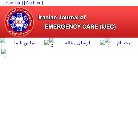
[ English ]
]
Archive
[