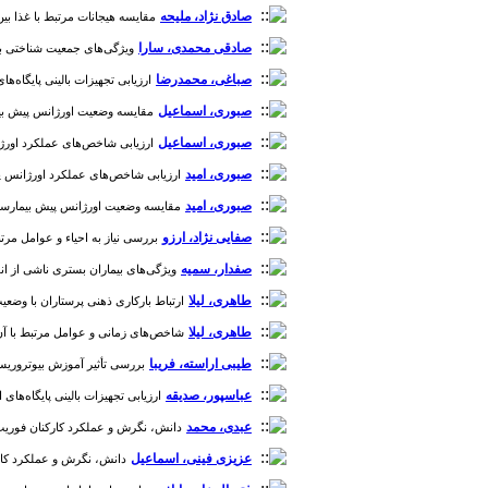
صادق نژاد، ملیحه
مقایسه هیجانات مرتبط با غذا بین 
صادقی محمدی، سارا
ویژگی‌های جمعیت شناختی بیمار
صباغی، محمدرضا
ارزیابی تجهیزات بالینی پایگاه‌های اورژانس 115 دانشگاه علوم پزشکی تربت‌حیدری
صبوری، اسماعیل
مقایسه وضعیت اورژانس پیش بیمارستانی شه
صبوری، اسماعیل
ارزیابی شاخص‌های عملکرد اورژانس پیش بی
صبوری، امید
ارزیابی شاخص‌های عملکرد اورژانس پیش بیمارستان
صبوری، امید
مقایسه وضعیت اورژانس پیش بیمارستانی شهر سبزو
صفایی نژاد، ارزو
بررسی نیاز به احیاء و عوامل مرتبط با آن
صفدار، سمیه
ویژگی‌های بیماران بستری ناشی از انواع مسم
طاهری، لیلا
ارتباط بارکاری ذهنی پرستاران با وضعیت رعای
طاهری، لیلا
شاخص‌های زمانی و عوامل مرتبط با آن در بخش
طیبی اراسته، فریبا
بررسی تأثیر آموزش بیوتروریسم از
عباسپور، صدیقه
ارزیابی تجهیزات بالینی پایگاه‌های اورژانس 115 دانشگاه علوم پزشکی تربت‌حیدریه، 95
عبدی، محمد
دانش، نگرش و عملکرد کارکنان فوریت‌های پ
عزیزی فینی، اسماعیل
دانش، نگرش و عملکرد کارکنان