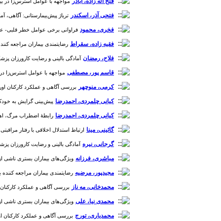
فتح اله زاده، اباذر
مواجهه با عوامل استرس‌زا در بین 
فتحی آذر، اسکندر
تریاژ پیش‌بیمارستانی: آگاهی، آماد
فخری، محمود
فراوانی برخی عوامل خطر قلبی- عروقی 
فقیه زاده، سقراط
رضایتمندی بیماران مراجعه کننده به 
فلاح، رمضان
آمادگی بالینی و رضایت کارورزان پزشکی بخ
قاسم پور، مصطفی
مواجهه با عوامل استرس‌زا در بی
کرمی، منوچهر
بررسی آگاهی و عملکرد کارکنان اورژان
کیانی چلمردی، احمدرضا
پیش‌بینی گرایش به خودکشی 
کیانی چلمردی، احمدرضا
رابطۀ اضطراب مرگ، اهمیت 
گائینی، مینا
ارتباط استدلال اخلاقی با رفتار مراقبتی پرستاران 
گرجانی، نیره
آمادگی بالینی و رضایت کارورزان پزشکی بخ
مباشری، فرزانه
ویژگی‌های بیماران بستری ناشی از انواع 
مجیدپور، مرضیه
رضایتمندی بیماران مراجعه کننده به مر
محمدخانی، مه ناز
بررسی آگاهی و عملکرد کارکنان اور
محمدی نیا، علی
ویژگی‌های بیماران بستری ناشی از سوء مصرف 
محمدیاری، تورج
بررسی آگاهی و عملکرد کارکنان اورژ