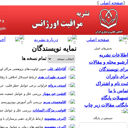
[
صفحه اصلی
]
نمایه نویسندگان
بخش‌های اصلی
اطلاعات نشریه
تمام نسخه ها
آرشیو مجله و مقالات
برای نویسندگان
آقاجانلو، علی
تدوین اولویت‌های پژوهشی مراکز اورژان
برای داوران
احمری طهران، هدی
ارتباط استدلال اخلاقی با رفتار مراقب
ثبت نام و اشتراک
اسدی، پروانه
فراوانی برخی عوامل خطر قلبی- عروقی و
تماس با ما
افشین جو، مهناز
بررسی علل و عوامل جمعیت شناسی م
تسهیلات پایگاه
اقامحمدی، مریم
بررسی تأثیر آموزش بیوتروریسم از طر
بایگانی مقالات زیر چاپ
اقوامی، مژگان السادات
بررسی علل و عوامل جمعیت
جستجو در پایگاه
اکبری، معصومه
ارتباط بارکاری ذهنی پرستاران با وضعیت
اکبری، معصومه
شاخص‌های زمانی و عوامل مرتبط با آن د