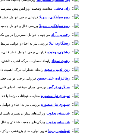
راد، مجتبی
مقایسه وضعیت اورژانس پیش بیمارستانی شهر سبزوار
ربیع سیاهکلی، سهیلا
فراوانی برخی عوامل خطر قلبی-
ربیع سیاهکلی، سهیلا
بررسی علل و عوامل جمعیت شنا
رحمانی، آزاد
مواجهه با عوامل استرس‌زا در بین تکنسین
رستگاری، لیلا
بررسی نیاز به احیاء و عوامل مرتبط با آن در 
رشتچی، وحیده
فراوانی برخی عوامل خطر قلبی- عروقی
رشید، سجاد
رابطۀ اضطراب مرگ، اهمیت داشتن، تعلق‌پ
زین الدینی، سعید
رابطۀ اضطراب مرگ، اهمیت داشتن، ت
زینال‌زاده، علی حسین
فراوانی برخی عوامل خطر قلب
سالاری، نرگس
بررسی میزان موفقیت احیای قلبی ریوی و
سپهری نیا، منصوره
مقایسه هیجانات مرتبط با غذا بی
سپهری نیا، منصوره
بررسی نیاز به احیاء و عوامل مرتبط با
شایسته، یعقوب
ویژگی‌های بیماران بستری ناشی از سوء مصرف م
شایسته، یعقوب
ویژگی‌های جمعیت شناختی و علل فوت ناشی ا
شهامتی، پریما
تدوین اولویت‌های پژوهشی مراکز اورژ