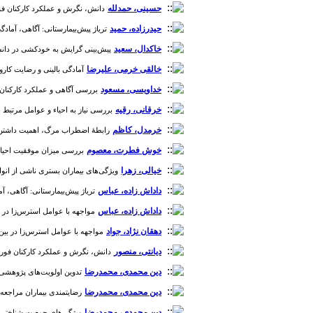
حسینی، حمدلله
دانش، نگرش و عملکرد کارکنان فوریت‌ه
حیدرزاده، حمید
تریاژ پیش‌بیمارستانی: آگاهی، آمادگی 
خاکدال، سعید
پیش‌بینی گرایش به خودکشی در دانش آموز
خالقی خرمی، علیرضا
آمادگی بالینی و رضایت کارورزا
خداویسی، مسعود
بررسی آگاهی و عملکرد کارکنان او
خرقانی، رقیه
بررسی نیاز به احیاء و عوامل مرتبط با آن در ن
خرمدل، کاظم
رابطۀ اضطراب مرگ، اهمیت داشتن، تعلق
خوش فطرت، معصوم
بررسی میزان موفقیت احیای قلبی
خیالی، زهرا
ویژگی‌های بیماران بستری ناشی از انواع مسموم
داداش زاده، عباس
تریاژ پیش‌بیمارستانی: آگاهی، آما
داداش زاده، عباس
مواجهه با عوامل استرس‌زا در بین
دهقان نژاد، جواد
مواجهه با عوامل استرس‌زا در بین تک
دیانتی، منصور
دانش، نگرش و عملکرد کارکنان فوریت‌های
دین محمدی، محمدرضا
تدوین اولویت‌های پژوهشی مر
دین محمدی، محمدرضا
رضایتمندی بیماران مراجعه کنند
دین محمدی، محمدرضا
ویژگی‌های جمعیت شناختی بیما