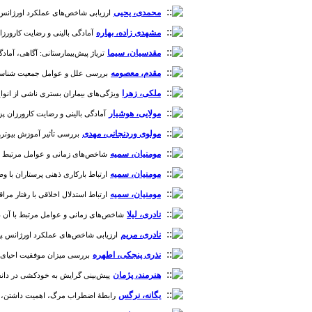
محمدی، یحیی
ارزیابی شاخص‌های عملکرد اورژانس پیش بیمارست
مشهدی زاده، بهاره
آمادگی بالینی و رضایت کارورزان پ
مقدسیان، سیما
تریاژ پیش‌بیمارستانی: آگاهی، آمادگی 
مقدم، معصومه
بررسی علل و عوامل جمعیت شناسی مرا
ملکی، زهرا
ویژگی‌های بیماران بستری ناشی از انواع مسمومی
مولایی، هوشیار
آمادگی بالینی و رضایت کارورزان پزشکی
مولوی وردنجانی، مهدی
بررسی تأثیر آموزش بیوتروری
مومنیان، سمیه
شاخص‌های زمانی و عوامل مرتبط با آن در
مومنیان، سمیه
ارتباط بارکاری ذهنی پرستاران با وضعیت 
مومنیان، سمیه
ارتباط استدلال اخلاقی با رفتار مراقبتی پرستا
نادری، لیلا
شاخص‌های زمانی و عوامل مرتبط با آن در بخش ا
نادری، مریم
ارزیابی شاخص‌های عملکرد اورژانس پیش بیمارستان
نذری پنجکی، اطهره
بررسی میزان موفقیت احیای قلبی ر
هنرمند، پژمان
پیش‌بینی گرایش به خودکشی در دانش آمو
یگانه، نرگس
رابطۀ اضطراب مرگ، اهمیت داشتن، تعلق‌پ