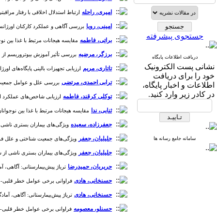
امیری، راحله
ارتباط استدلال اخلاقی با رفتار مراقبتی پرستاران
امینی، رویا
بررسی آگاهی و عملکرد کارکنان اورژانس پی
جستجوی پیشرفته
براتی، فاطمه
مقایسه هیجانات مرتبط با غذا بین نوجو
برزگر، مرضیه
بررسی تأثیر آموزش بیوتروریسم از طریق
دریافت اطلاعات پایگاه
نشانی پست الکترونیک
تاتاری، مریم
ارزیابی تجهیزات بالینی پایگاه‌های اورژانس 115 دانشگاه علوم پزشکی تربت‌حیدریه، 1395 [دوره 1
خود را برای دریافت
ترابی احمدی، مرتضی
بررسی علل و عوامل جمعیت شن
اطلاعات و اخبار پایگاه،
در کادر زیر وارد کنید.
توکلی کرقند، فاطمه
ارزیابی شاخص‌های عملکرد اورژانس پی
ثنایی، ندا
مقایسه هیجانات مرتبط با غذا بین نوجوانان 
جعفرزاده، سعیده
ویژگی‌های بیماران بستری ناشی از انوا
جلیلیان، جعفر
سامانه جامع رسانه ها
ویژگی‌های جمعیت شناختی و علل فوت ناشی از 
جلیلیان، جعفر
ویژگی‌های بیماران بستری ناشی از سوء مصرف موا
حریریان، حمیدرضا
تریاژ پیش‌بیمارستانی: آگاهی، آما
حسنخانی، هادی
فراوانی برخی عوامل خطر قلبی- عروق
حسنخانی، هادی
تریاژ پیش‌بیمارستانی: آگاهی، آمادگی
حسنلو، معصومه
فراوانی برخی عوامل خطر قلبی- عرو